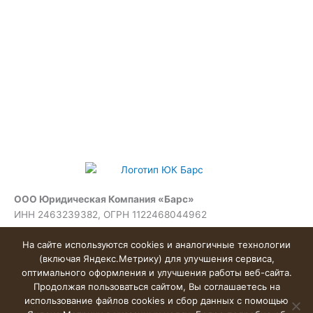
ООО Юридическая Компания «Барс»
ИНН 2463239382, ОГРН 1122468044962
На главную
Основные направления
Пользовательское соглашение
На сайте используются cookies и аналогичные технологии
Семейные споры
(включая Яндекс.Метрику) для улучшения сервиса,
Политика конфиденциальности
оптимального оформления и улучшения работы веб-сайта.
Арбитражные споры
895-92-91
Продолжая пользоваться сайтом, Вы соглашаетесь на
Руководство
8 (904)
использование файлов cookies и сбор данных с помощью
Практика